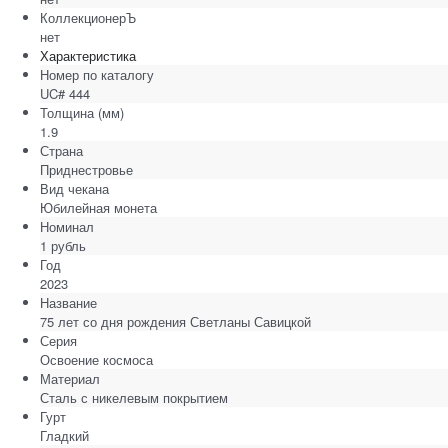
КоллекционерЪ
нет
Характеристика
Номер по каталогу
UC# 444
Толщина
(мм)
1.9
Страна
Приднестровье
Вид чекана
Юбилейная монета
Номинал
1 рубль
Год
2023
Название
75 лет со дня рождения Светланы Савицкой
Серия
Освоение космоса
Материал
Сталь с никелевым покрытием
Гурт
Гладкий