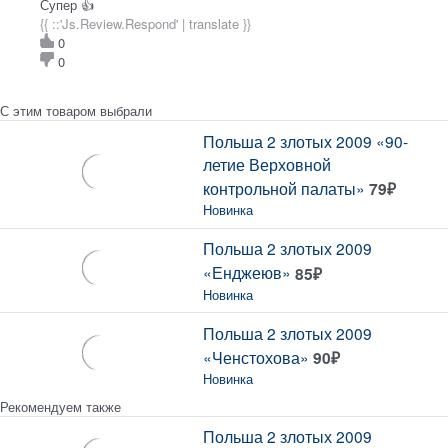
Супер 👍
{{ ::'Js.Review.Respond' | translate }}
0
0
С этим товаром выбрали
Польша 2 злотых 2009 «90-
летие Верховной
контрольной палаты»
79
₽
Новинка
Польша 2 злотых 2009
«Енджеюв»
85
₽
Новинка
Польша 2 злотых 2009
«Ченстохова»
90
₽
Новинка
Рекомендуем также
Польша 2 злотых 2009