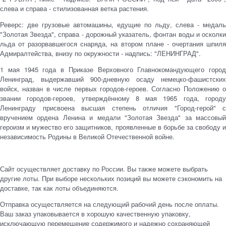
слева и справа - стилизованная ветка растения.
Реверс: две грузовые автомашины, едущие по льду, слева - медаль
"Золотая Звезда", справа - дорожный указатель, фонтан воды и осколки
льда от разорвавшегося снаряда, на втором плане - очертания шпиля
Адмиралтейства, внизу по окружности - надпись: "ЛЕНИНГРАД".
1 мая 1945 года в Приказе Верховного Главнокомандующего город
Ленинград, выдержавший 900-дневную осаду немецко-фашистских
войск, назван в числе первых городов-героев. Согласно Положению о
звании городов-героев, утверждённому 8 мая 1965 года, городу
Ленинграду присвоена высшая степень отличия "Город-герой" с
вручением ордена Ленина и медали "Золотая Звезда" за массовый
героизм и мужество его защитников, проявленные в борьбе за свободу и
независимость Родины в Великой Отечественной войне.
Сайт осуществляет доставку по России. Вы также можете выбрать
другие лоты. При выборе нескольких позиций вы можете сэкономить на
доставке, так как лоты объединяются.
Отправка осуществляется на следующий рабочий день после оплаты.
Ваш заказ упаковывается в хорошую качественную упаковку,
исключающую перемещение содержимого и надежно сохраняющей