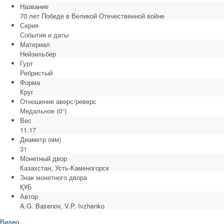
Название
70 лет Победе в Великой Отечественной войне
Серия
События и даты
Материал
Нейзильбер
Гурт
Ребристый
Форма
Круг
Отношение аверс/реверс
Медальное (0°)
Вес
11.17
Диаметр
(мм)
31
Монетный двор
Казахстан, Усть-Каменогорск
Знак монетного двора
ҚҰБ
Автор
A.G. Basenov, V.P. Ivzhenko
Видео