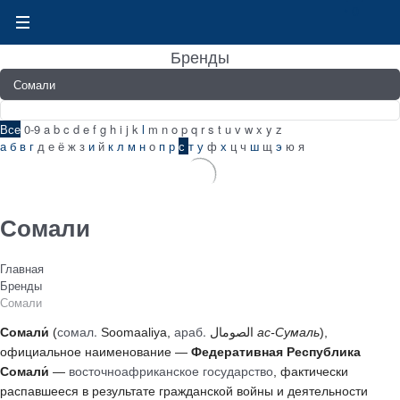
0
Бренды
Все
0-9
a
b
c
d
e
f
g
h
i
j
k
l
m
n
o
p
q
r
s
t
u
v
w
x
y
z
а
б
в
г
д
е
ё
ж
з
и
й
к
л
м
н
о
п
р
с
т
у
ф
х
ц
ч
ш
щ
э
ю
я
Сомали
Главная
Бренды
Сомали
сомал.
араб.
Сомали́
(
Soomaaliya
,
الصومال
‎‎
ас-Сумаль
),
официальное наименование —
Федеративная Республика
восточноафриканское
государство
Сомали́
—
, фактически
распавшееся в результате гражданской войны и деятельности