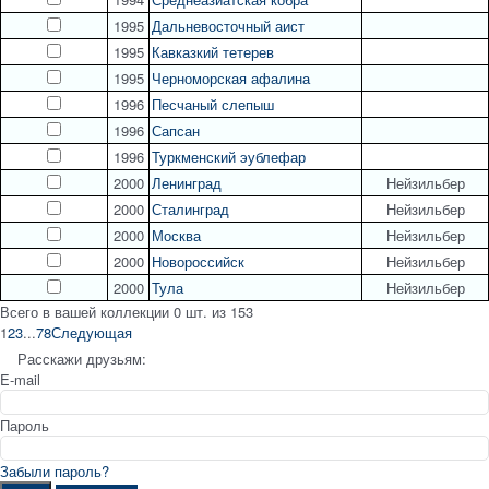
1995
Дальневосточный аист
1995
Кавказкий тетерев
1995
Черноморская афалина
1996
Песчаный слепыш
1996
Сапсан
1996
Туркменский эублефар
2000
Ленинград
Нейзильбер
2000
Сталинград
Нейзильбер
2000
Москва
Нейзильбер
2000
Новороссийск
Нейзильбер
2000
Тула
Нейзильбер
Всего в вашей коллекции
0
шт. из
153
1
2
3
...
7
8
Следующая
Расскажи друзьям:
E-mail
Пароль
Забыли пароль?