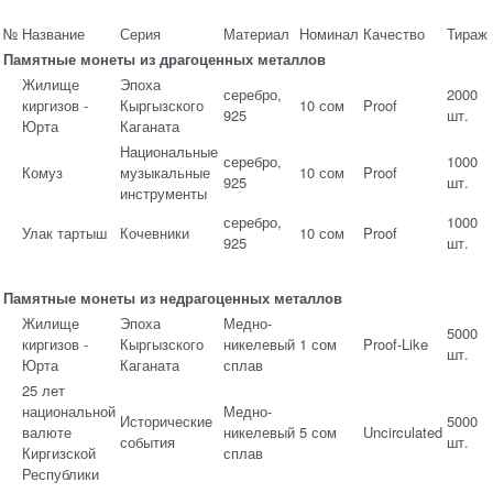
№
Название
Серия
Материал
Номинал
Качество
Тираж
Памятные монеты из драгоценных металлов
Жилище
Эпоха
серебро,
2000
киргизов -
Кыргызского
10 сом
Proof
925
шт.
Юрта
Каганата
Национальные
серебро,
1000
Комуз
музыкальные
10 сом
Proof
925
шт.
инструменты
серебро,
1000
Улак тартыш
Кочевники
10 сом
Proof
925
шт.
Памятные монеты из недрагоценных металлов
Жилище
Эпоха
Медно-
5000
киргизов -
Кыргызского
никелевый
1 сом
Proof-Like
шт.
Юрта
Каганата
сплав
25 лет
национальной
Медно-
Исторические
5000
валюте
никелевый
5 сом
Uncirculated
события
шт.
Киргизской
сплав
Республики